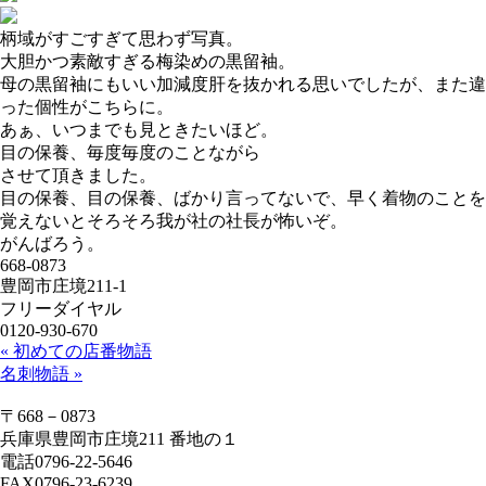
柄域がすごすぎて思わず写真。
大胆かつ素敵すぎる梅染めの黒留袖。
母の黒留袖にもいい加減度肝を抜かれる思いでしたが、また違
った個性がこちらに。
あぁ、いつまでも見ときたいほど。
目の保養、毎度毎度のことながら
させて頂きました。
目の保養、目の保養、ばかり言ってないで、早く着物のことを
覚えないとそろそろ我が社の社長が怖いぞ。
がんばろう。
668-0873
豊岡市庄境211-1
フリーダイヤル
0120-930-670
« 初めての店番物語
名刺物語 »
〒668－0873
兵庫県豊岡市庄境211 番地の１
電話0796-22-5646
FAX0796-23-6239