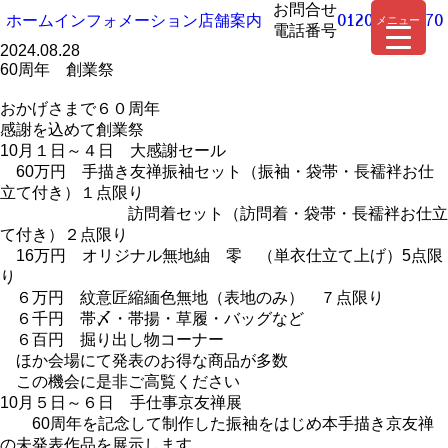
お問合せ
ホーム
インフォメーション
店舗案内
0120-930-670
メニュー
電話番号
2024.08.28
60周年 創業祭
おかげさまで６０周年
感謝を込めて創業祭
10月１日～４日 大感謝セール
60万円 手描き友禅振袖セット（振袖・袋帯・長襦袢お仕
立て付き）１点限り
訪問着セット（訪問着・袋帯・長襦袢お仕立
て付き）２点限り
16万円 オリジナル無地紬 零 （単衣仕立て上げ）5点限
り
６万円 紋意匠縮緬色無地（表地のみ） ７点限り
６千円 帯〆・帯揚・草履・バッグなど
６百円 掘り出し物コーナー
ほか会場にて発表のお得な商品が多数
この機会に是非ご高覧ください
10月５日～６日 手仕事京友禅展
60周年を記念して制作した振袖をはじめ本手描き京友禅
の未発表作品を展示します。