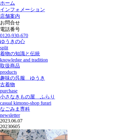
ホーム
インフォメーション
店舗案内
お問合せ
電話番号
0120-930-670
ゆうきの心
split
着物の知識と伝統
knowledge and tradition
取扱商品
products
趣味の呉服 ゆうき
古着物
purchase
小さなきもの屋 ふらり
casual kimono-shop furari
なごみま専科
newsletter
2023.06.07
20230605