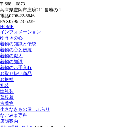
〒668－0873
兵庫県豊岡市庄境211 番地の１
電話0796-22-5646
FAX0796-23-6239
HOME
インフォメーション
ゆうきの心
着物の知識と伝統
着物の心と伝統
着物の職人
着物の知識
着物のお手入れ
お取り扱い商品
お振袖
礼装
準礼装
普段着
古着物
小さなきもの屋 ふらり
なごみま専科
店舗案内