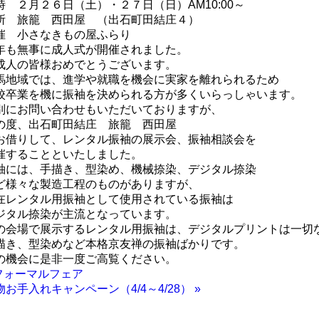
時 ２月２６日（土）・２７日（日）AM10:00～
所 旅籠 西田屋 （出石町田結庄４）
催 小さなきもの屋ふらり
年も無事に成人式が開催されました。
成人の皆様おめでとうございます。
馬地域では、進学や就職を機会に実家を離れられるため
校卒業を機に振袖を決められる方が多くいらっしゃいます。
別にお問い合わせもいただいておりますが、
の度、出石町田結庄 旅籠 西田屋
お借りして、レンタル振袖の展示会、振袖相談会を
催することといたしました。
袖には、手描き、型染め、機械捺染、デジタル捺染
ど様々な製造工程のものがありますが、
在レンタル用振袖として使用されている振袖は
ジタル捺染が主流となっています。
の会場で展示するレンタル用振袖は、デジタルプリントは一切
描き、型染めなど本格京友禅の振袖ばかりです。
の機会に是非一度ご高覧ください。
 フォーマルフェア
物お手入れキャンペーン（4/4～4/28） »