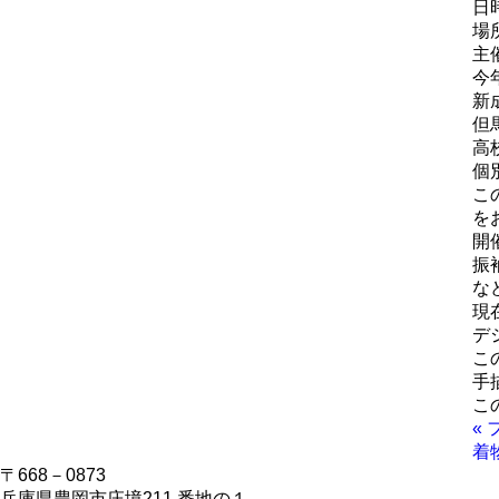
日
場
主
今
新
但
高
個
こ
を
開
振
な
現
デ
こ
手
こ
«
着
〒668－0873
兵庫県豊岡市庄境211 番地の１