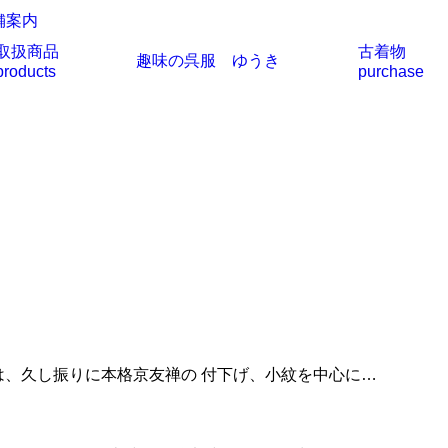
舗案内
取扱商品
古着物
趣味の呉服 ゆうき
products
purchase
展は、久し振りに本格京友禅の 付下げ、小紋を中心に…