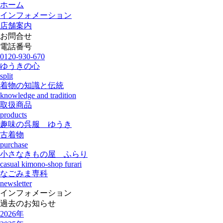
ホーム
インフォメーション
店舗案内
お問合せ
電話番号
0120-930-670
ゆうきの心
split
着物の知識と伝統
knowledge and tradition
取扱商品
products
趣味の呉服 ゆうき
古着物
purchase
小さなきもの屋 ふらり
casual kimono-shop furari
なごみま専科
newsletter
インフォメーション
過去のお知らせ
2026年