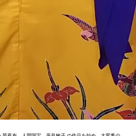
 芭蕉布 人間国宝 平良敏子 の作品を始め、大変希少…