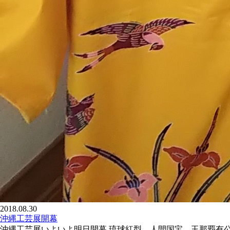
2018.08.30
沖縄工芸展開幕
沖縄工芸展いよいよ明日開幕 琉球紅型 人間国宝 玉那覇有公