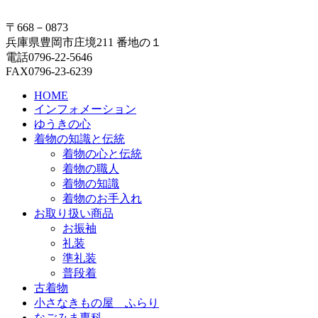
〒668－0873
兵庫県豊岡市庄境211 番地の１
電話0796-22-5646
FAX0796-23-6239
HOME
インフォメーション
ゆうきの心
着物の知識と伝統
着物の心と伝統
着物の職人
着物の知識
着物のお手入れ
お取り扱い商品
お振袖
礼装
準礼装
普段着
古着物
小さなきもの屋 ふらり
なごみま専科