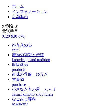
ホーム
インフォメーション
店舗案内
お問合せ
電話番号
0120-930-670
ゆうきの心
split
着物の知識と伝統
knowledge and tradition
取扱商品
products
趣味の呉服 ゆうき
古着物
purchase
小さなきもの屋 ふらり
casual kimono-shop furari
なごみま専科
newsletter